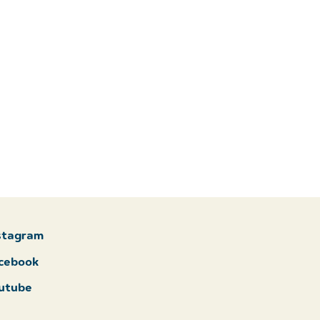
stagram
cebook
utube