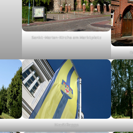
Sankt-Marien-Kirche am Marktplatz
G
Stadtflagge