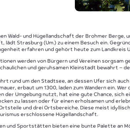
en Wald- und Hügellandschaft der Brohmer Berge, u
, lädt Strasburg (Um.) zu einem Besuch ein. Gegrün
ngenheit erfahren und gehört heute zum Landkreis
tionen werden von Bürgern und Vereinen sorgsam ge
chaulichen und geruhsamen Kleinstadt bewahrt – denn
hrt rund um den Stadtsee, an dessen Ufer sich auch 
tmauer, erbaut um 1300, laden zum Wandern ein. Wer 
en der Umgebung nutzt, hat eine gute Chance, sich 
ecken zu lassen oder für einen erholsamen und erlebn
rtsteile und drei Ortsbereiche. Diese meist idyllis
Tourismus erschlossene Hügellandschaft.
gen und Sportstätten bieten eine bunte Palette an M