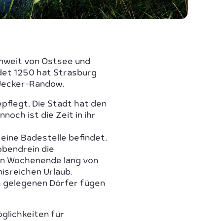
nweit von Ostsee und
det 1250 hat Strasburg
 Uecker-Randow.
pflegt. Die Stadt hat den
och ist die Zeit in ihr
eine Badestelle befindet.
obendrein die
ein Wochenende lang von
isreichen Urlaub.
ch gelegenen Dörfer fügen
öglichkeiten für