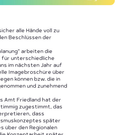
cher alle Hände voll zu
den Beschlüssen der
lanung“ arbeiten die
 für unterschiedliche
 uns im nächsten Jahr auf
uelle Imagebroschüre über
legen können bzw. die in
hrgenommen und zunehmend
s Amt Friedland hat der
stimmig zugestimmt, das
erpretieren, dass
rismuskonzeptes später
es über den Regionalen
die Konzeptarbeit später