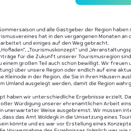
 Sommersaison und alle Gastgeber der Region haben si
urismusvereines hat in den vergangenen Monaten an 
arbeitet und einiges auf den Weg gebracht.
Hofladen“, „Tourismuskonzept“ und „Veranstaltungsp
träge für die Zukunft unserer Tourismusregion sind
u einem großen Teil auch schon bewilligt. Wir freuen
tung) über unsere Region oder endlich auf eine akt
 Kleinode in der Region, die Sie in ihren Häusern aus
 im Umland ausgelegt werden, damit die Region wa
t haben wir unterschiedliche Ergebnisse erzielt. Da
roßer Würdigung unserer ehrenamtlichen Arbeit ein
in unerwarteter Weise ausgebremst. Wir müssen int
, dass das Amt Woldegk in die Umsetzung eines Tou
 sein könnte und es war vor Erstellung eines Konzept
die Vorwegnahme des Ergebnisses (nämlich wer wie 