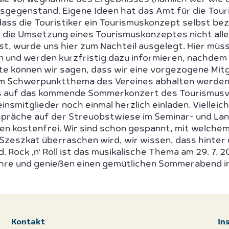
gegenstand. Eigene Ideen hat das Amt für die Tour
dass die Touristiker ein Tourismuskonzept selbst be
s die Umsetzung eines Tourismuskonzeptes nicht all
ist, wurde uns hier zum Nachteil ausgelegt. Hier müs
n und werden kurzfristig dazu informieren, nachde
te können wir sagen, dass wir eine vorgezogene Mit
m Schwerpunktthema des Vereines abhalten werden
s auf das kommende Sommerkonzert des Tourismusve
insmitglieder noch einmal herzlich einladen. Vielleic
spräche auf der Streuobstwiese im Seminar- und La
en kostenfrei. Wir sind schon gespannt, mit welche
Szeszkat überraschen wird, wir wissen, dass hinter d
 Rock ‚n‘ Roll ist das musikalische Thema am 29. 7. 2
hre und genießen einen gemütlichen Sommerabend i
Kontakt
In