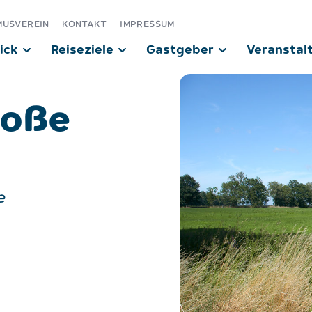
MUSVEREIN
KONTAKT
IMPRESSUM
ick
Reiseziele
Gastgeber
Veranstal
roße
e