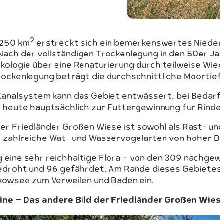
2
 250 km
erstreckt sich ein bemerkenswertes Niede
Nach der vollständigen Trockenlegung in den 50er J
ologie über eine Renaturierung durch teilweise Wi
ockenlegung beträgt die durchschnittliche Moortief
 Kanalsystem kann das Gebiet entwässert, bei Bedar
 heute hauptsächlich zur Futtergewinnung für Rinde
er Friedländer Großen Wiese ist sowohl als Rast- u
ür zahlreiche Wat- und Wasservogelarten von hoher 
g eine sehr reichhaltige Flora – von den 309 nachge
edroht und 96 gefährdet. Am Rande dieses Gebietes
kowsee zum Verweilen und Baden ein.
eine – Das andere Bild der Friedländer Großen Wie