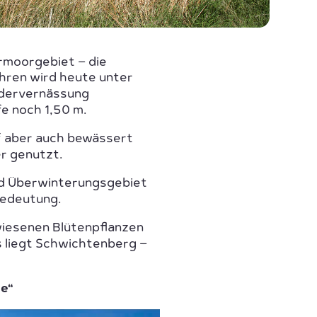
rmoorgebiet – die
ahren wird heute unter
edervernässung
e noch 1,50 m.
f aber auch bewässert
r genutzt.
nd Überwinterungsgebiet
Bedeutung.
wiesenen Blütenpflanzen
 liegt Schwichtenberg –
se“