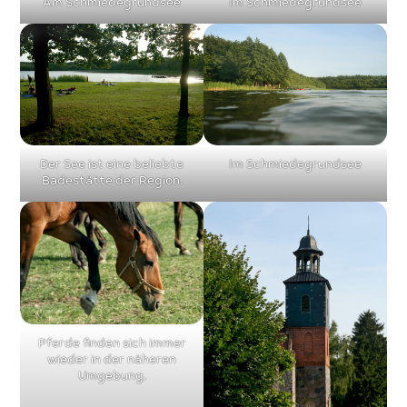
Am Schmiedegrundsee
Im Schmiedegrundsee
Der See ist eine beliebte
Im Schmiedegrundsee
Badestätte der Region.
Pferde finden sich immer
wieder in der näheren
Umgebung.