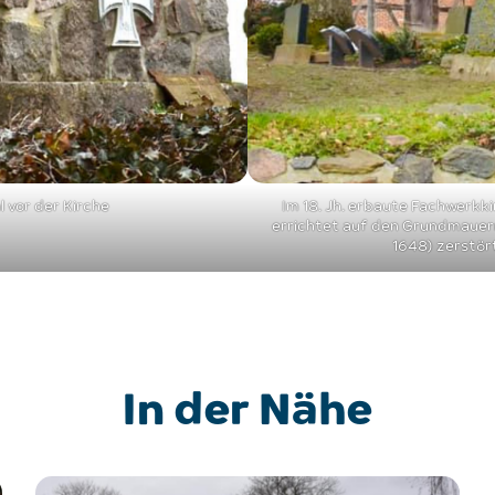
 vor der Kirche
Im 18. Jh. erbaute Fachwerkk
errichtet auf den Grundmauern
1648) zerstört
In der Nähe