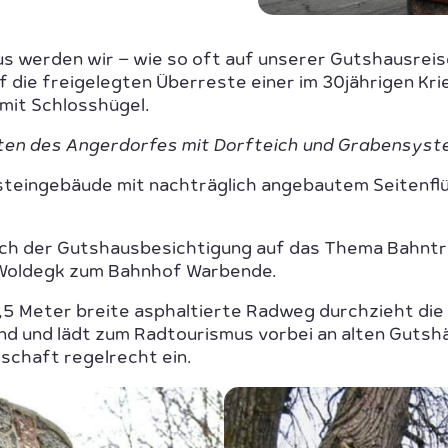
 werden wir – wie so oft auf unserer Gutshausreis
f die freigelegten Überreste einer im 30jährigen Kr
mit Schlosshügel.
ten des Angerdorfes mit Dorfteich und Grabensyst
teingebäude mit nachträglich angebautem Seitenflüg
ch der Gutshausbesichtigung auf das Thema Bahntr
 Woldegk zum Bahnhof Warbende.
3,5 Meter breite asphaltierte Radweg durchzieht di
d und lädt zum Radtourismus vorbei an alten Gutshä
schaft regelrecht ein.