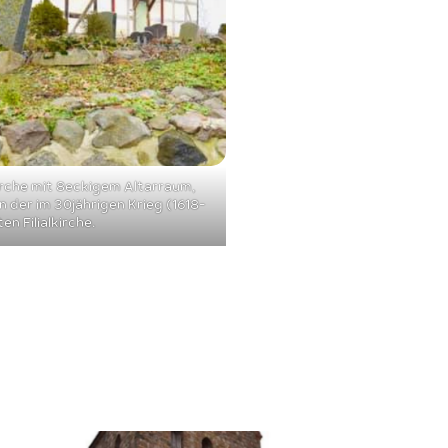
irche mit 8eckigem Altarraum,
 der im 30jährigen Krieg (1618-
en Filialkirche.