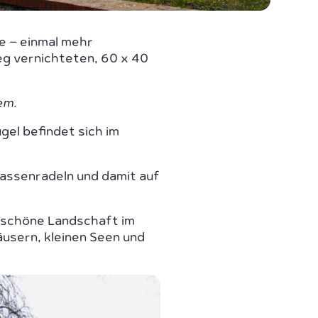
e – einmal mehr
ieg vernichteten, 60 x 40
em.
el befindet sich im
assenradeln und damit auf
e schöne Landschaft im
usern, kleinen Seen und