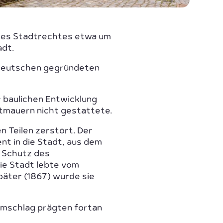
g des Stadtrechtes etwa um
adt.
n deutschen gegründeten
r baulichen Entwicklung
dtmauern nicht gestattete.
 Teilen zerstört. Der
t in die Stadt, aus dem
m Schutz des
Die Stadt lebte vom
päter (1867) wurde sie
umschlag prägten fortan