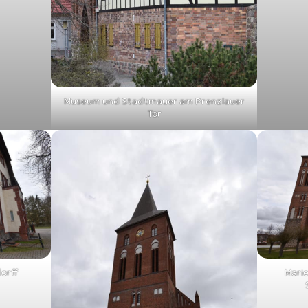
Museum und Stadtmauer am Prenzlauer
Tor
dorff
Marie