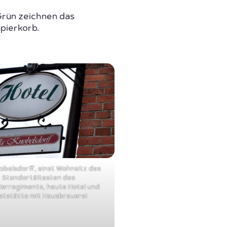
Grün zeichnen das
pierkorb.
nobelsdorff, einst Wohnsitz des
Standortältesten des
ierregiments, heute Hotel und
ststätte mit Hausbrauerei