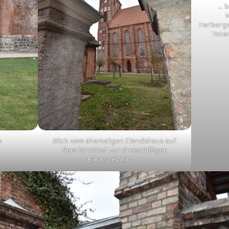
… b
M
Herbergs
Tote
m
Blick vom ehemaligen Elendshaus auf
dem Kirchhof zur dreischiffigen
Backsteinkirche