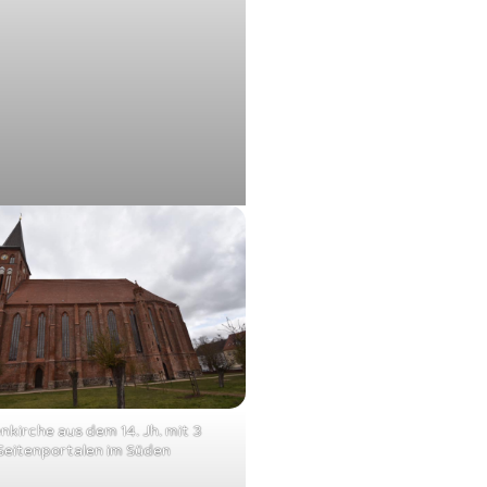
nkirche aus dem 14. Jh. mit 3
Seitenportalen im Süden