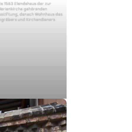
is 1563 Elendshaus der zur
arienkirche gehörenden
stiftung, danach Wohnhaus des
ngräbers und Kirchendieners