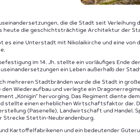
Auseinandersetzungen, die die Stadt seit Verleihun
is heute die geschichtsträchtige Architektur der St
 es eine Unterstadt mit Nikolaikirche und eine vo
e.
efestigung im 14. Jh. stellte ein vorläufiges Ende de
 Auseinandersetzungen ein Leben außerhalb der Sta
ach mehreren Stadtbränden wurde die Stadt in großen
 den Wiederaufbau und verlegte ein Dragonerregimen
ment „Königin“ hervorging. Das Regiment diente de
d stellte einen erheblichen Wirtschaftsfaktor dar. 
rstellung (Pasenelle), Landwirtschaft und Handel. S
r Strecke Stettin-Neubrandenburg.
 und Kartoffelfabrikenen und ein bedeutender Güter